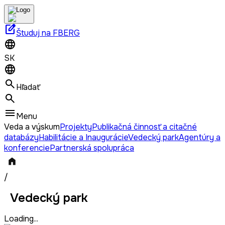
edit_square
Študuj na FBERG
SK
Hľadať
Menu
Veda a výskum
Projekty
Publikačná činnosť a citačné
databázy
Habilitácie a Inaugurácie
Vedecký park
Agentúry a
konferencie
Partnerská spolupráca
/
Vedecký park
Loading...